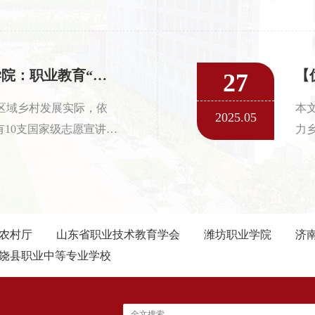
提供人才培养智力支
上
态交流机制，打造学历教
施
全生命周期技能人才培
海
享型生产性实训基地，下沉
动
【优秀案例】 聊城职业技术学院：职业教育“双向赋能” 乡村振兴“五色融合”
27
”，实现以技能充电乡村
民
区域乡村发展实际，依
本
过程与生产过程对接，
养
2025.05
有10支国家级志愿宣讲
力
区的乡村振兴。
效
优势，建成1支全国大学
境
”——“繁星闪耀”志愿宣
合
双向赋能”，持续聚焦
品
乡村振兴因职教赋能而焕
自
农村厅
山东省职业技术教育学会
潍坊职业学院
生
济
饶县职业中等专业学校
等