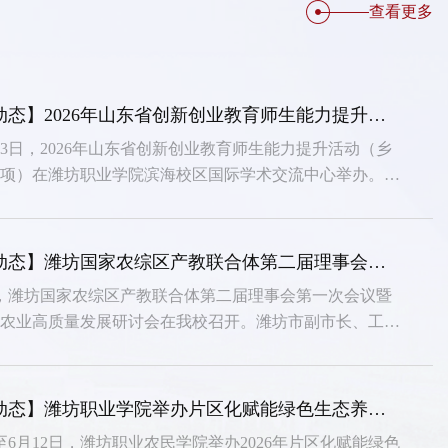
查看更多
【院校动态】2026年山东省创新创业教育师生能力提升活动（乡村振兴专项）在潍坊职业学院举办
至3日，2026年山东省创新创业教育师生能力提升活动（乡
专项）在潍坊职业学院滨海校区国际学术交流中心举办。山
育发展服务中心就创工作部部长王昭、学院副院长赵宏坤出
创业教育学院主要负责人及来自省内80所高校的150余名
加开班仪式。开班仪式由王昭主持。
【院校动态】潍坊国家农综区产教联合体第二届理事会第一次会议暨推进现代农业高质量发展研讨会在山东畜牧兽医职业学院召开
日，潍坊国家农综区产教联合体第二届理事会第一次会议暨
代农业高质量发展研讨会在我校召开。潍坊市副市长、工商
、联合体理事长陈端梅讲话。潍坊市政府副秘书长，潍坊国
区推进办党组副书记、专职副主任张守兵，市委教育工委常
记，市教育局党组书记、局长高强出席。山东畜牧兽医职业
【院校动态】潍坊职业学院举办片区化赋能绿色生态养殖培训班
委副书记、校长张乃清，副校长王洪涛主持。
日至6月12日，潍坊职业农民学院举办2026年片区化赋能绿色