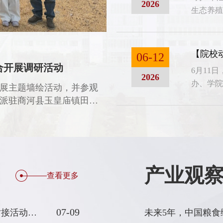
2026
生态养殖
层兽医
发展需
态养殖
06-12
品质量安全培训班
【院校动态】青岛
6月11
2026
办、学院
年农产品质量安全培训班在滨海校区和
由山东援疆指挥部主
年年会”
量安全监管员参加培训。
2021年11月启动
创新共生
项目，并组队赴喀什
合研究院
青岛职业技术学院和
代表齐
村等合作，提供“线
结的种子在课堂内外
产业观
查看更多
07-09
“好品山东 优特农品”重点产业（桃）产地溯源和产销对接活动在蒙阴举办