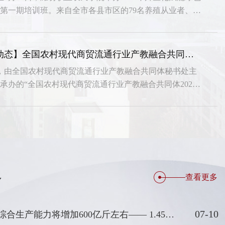
第一期培训班。来自全市各县市区的79名养殖从业者、基
站技术人员参加培训。此次培训精准贴合全市畜牧养殖行业
求，有效提升了学员动物疫病防控、畜禽诊疗服务、绿色生
能力。为全市畜牧产业高质量发展提供了坚实的人才支撑。
【院校动态】全国农村现代商贸流通行业产教融合共同体2026年年会成功举办
职业技术学院与新疆喀什疏勒县共建乡村振兴工作
日，由全国农村现代商贸流通行业产教融合共同体秘书处主
承办的“全国农村现代商贸流通行业产教融合共同体2026
导、青岛职业技术学院参与联合发起的七海公益项目，于
在学院第二会议室举行。本次年会以“流通赋能 产教协同
，2022年暑期开启线下支教。青岛职业技术学院连续三年入
——加快现代商贸流通体系建设”为主题，潍坊市产教融
开展为期半个月的支教服务。作为首批合作共建签约单位
以及来自共同体理事单位、合作院校、行业企业的30余名
青岛大学将与疏勒镇张骞社区、博望社区、阳光社区、老
聚一堂，共商产教融合大计，共绘商贸流通新篇。
上+线下”常态化支教志愿服务，同步开设特色课程，让民
生根发芽。
察
查看更多
07-10
未来5年，中国粮食综合生产能力将增加600亿斤左右—— 1.45万亿斤，对中国意味着什么？