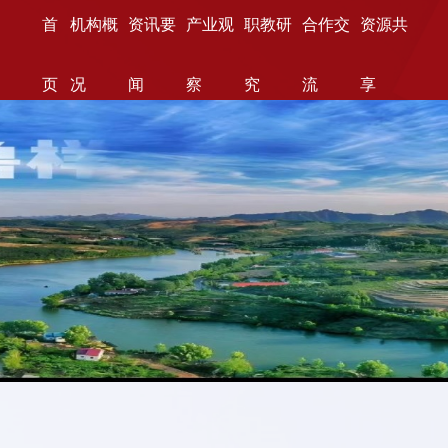
首
机构概
资讯要
产业观
职教研
合作交
资源共
页
况
闻
察
究
流
享