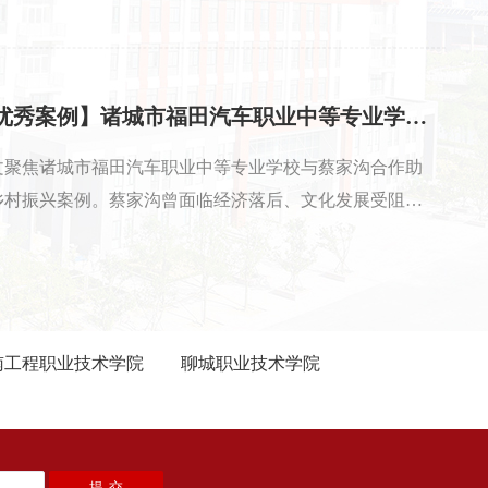
，通过完善基础设施、加强品牌建设、挖掘人文内涵等措
，实施“一核心、两融入、三提升、四策略”服务计划，打造
滨精品民宿，融入文化与体验元素，提升设施、服务、活
质量，实施绿色、合作、创新、品牌民宿战略，推动海滨
【优秀案例】诸城市福田汽车职业中等专业学校：乡村振兴 文创赋能 ——诸城市福田汽车职业中等专业学校文创中心助力蔡家沟实现乡村振兴的实践与探索
宿业走向精细化、品牌化、人文化。职业院校参与人才培
文聚焦诸城市福田汽车职业中等专业学校与蔡家沟合作助
、技术创新、文化传播，促进民宿业转型升级，实现经济
乡村振兴案例。蔡家沟曾面临经济落后、文化发展受阻困
益与社会效益双赢，为乡村振兴探索发展新路径。
，在乡村振兴战略与文化产业扶持政策推动下，双方开启
作。学校凭借文创人才与非遗技艺优势，开发特色文创产
、推动文旅融合、开展人才培养与就业扶持，成果显著。
合作以来，当地旅游收入大增、文创产业兴起、非遗焕发
机、村民就业增收且乡村治理提升。总结出校村深度协同
南工程职业技术学院
聊城职业技术学院
经验，为职教服务乡村振兴提供借鉴。