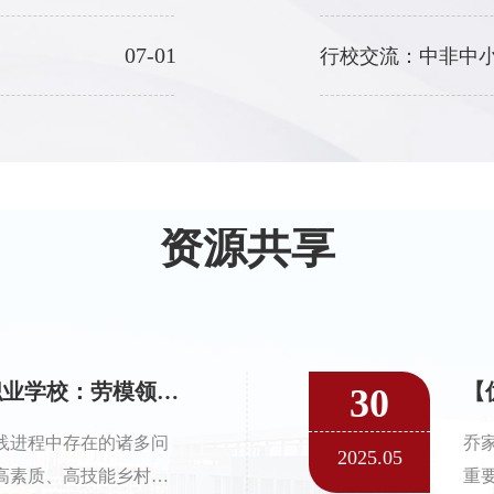
07-01
资源共享
【优秀案例】 聊城高级工程职业学校：劳模领航点燃动力引擎，“三位一体”职教充电续航 ——培养电商人才助力乡村振兴
30
践进程中存在的诸多问
乔
2025.05
高素质、高技能乡村人
重