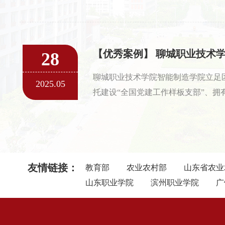
才培养，聘请全国劳模为客座教授，
持，通过多方协同，构建1+1+N常
育、职业培训、社会服务三位一体的
养体系，产教融合建设“1+3+1”共
28
一线，打通助力乡村振兴“最后一公里
聊城职业技术学院智能制造学院立足
人才全生命周期，促使职业教育教学
2025.05
托建设“全国党建工作样板支部”、拥
教育功能与社会功能融合，助力本地
团、培育31名山东省齐鲁工匠等亮点
生“乡村振兴”志愿服务活动“优秀团队
讲团，着力促进职业教育和乡村振兴“
金、红、绿、橙、蓝“五色融合”，让
友情链接：
教育部
发出勃勃生机与无限活力。
农业农村部
山东省农业
山东职业学院
滨州职业学院
广